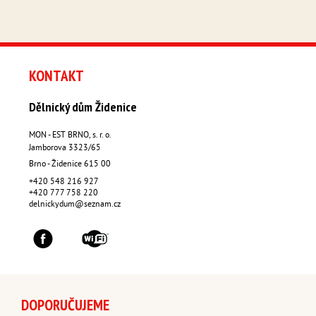
KONTAKT
Dělnický dům Židenice
MON - EST BRNO, s. r. o.
Jamborova 3323/65
Brno - Židenice
615 00
+420 548 216 927
+420 777 758 220
delnickydum@seznam.cz
DOPORUČUJEME