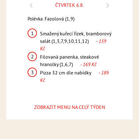
ČTVRTEK 6.8.
Fazolová (1,9)
Frank
Polévka:
Polévka:
,3,7,9)
1
1
Smažený kuřecí řízek, bramborový
Řecké v
asmínová rýže
salát (1,3,7,9,10,11,12)
- 159
tzatziki
Kč
2
Svíčko
máčkou,
2
Filovaná panenka, steakové
knedlík
,6,7)
-
hranolky (1,6,7)
- 169 Kč
(1,3,6,
3
3
Pizza 32 cm dle nabídky
- 189
Pizza 
ídky
- 189
Kč
Kč
ZOBRAZIT MENU NA CELÝ TÝDEN