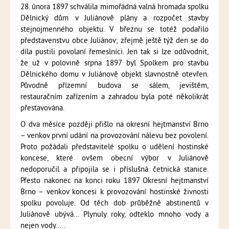
28. února 1897 schválila mimořádná valná hromada spolku
Dělnický dům v Juliánově plány a rozpočet stavby
stejnojmenného objektu. V březnu se totéž podařilo
představenstvu obce Juliánov; zřejmě ještě týž den se do
díla pustili povolaní řemeslníci. Jen tak si lze odůvodnit,
že už v polovině srpna 1897 byl Spolkem pro stavbu
Dělnického domu v Juliánově objekt slavnostně otevřen.
Původně přízemní budova se sálem, jevištěm,
restauračním zařízením a zahradou byla poté několikrát
přestavována.
O dva měsíce později přišlo na okresní hejtmanství Brno
– venkov první udání na provozování nálevu bez povolení.
Proto požádali představitelé spolku o udělení hostinské
koncese, které ovšem obecní výbor v Juliánově
nedoporučil a připojila se i příslušná četnická stanice.
Přesto nakonec na konci roku 1897 Okresní hejtmanství
Brno – venkov koncesi k provozování hostinské živnosti
spolku povoluje. Od těch dob průběžně abstinentů v
Juliánově ubývá... Plynuly roky, odteklo mnoho vody a
nejen vody.....