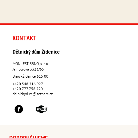
KONTAKT
Dělnický dům Židenice
MON - EST BRNO, s. r. o.
Jamborova 3323/65
Brno - Židenice
615 00
+420 548 216 927
+420 777 758 220
delnickydum@seznam.cz