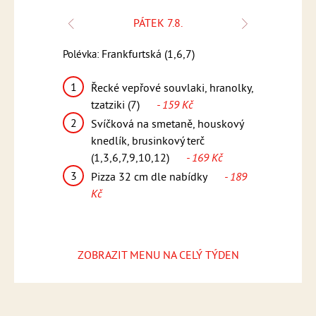
PÁTEK 7.8.
Polévka:
Frankfurtská (1,6,7)
Polévka:
Česnečka s k
1
k, bramborový
Řecké vepřové souvlaki, hranolky,
1
Kuřecí 
12)
- 159
tzatziki (7)
- 159 Kč
pikantn
2
Svíčková na smetaně, houskový
(1,5,6,
teakové
knedlík, brusinkový terč
2
Smažen
169 Kč
(1,3,6,7,9,10,12)
- 169 Kč
vařené 
3
ídky
- 189
Pizza 32 cm dle nabídky
- 189
omáčka
Kč
Kč
3
Pizza 
Kč
ZOBRAZIT MENU NA CELÝ TÝDEN