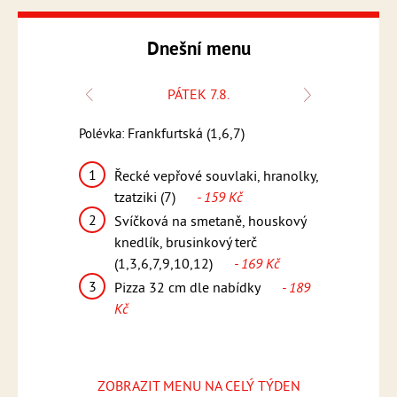
Dnešní menu
PÁTEK 7.8.
Polévka:
Frankfurtská (1,6,7)
Polévka:
Česnečka s k
1
k, bramborový
Řecké vepřové souvlaki, hranolky,
1
Kuřecí 
12)
- 159
tzatziki (7)
- 159 Kč
pikantn
2
Svíčková na smetaně, houskový
(1,5,6,
teakové
knedlík, brusinkový terč
2
Smažen
169 Kč
(1,3,6,7,9,10,12)
- 169 Kč
vařené 
3
ídky
- 189
Pizza 32 cm dle nabídky
- 189
omáčka
Kč
Kč
3
Pizza 
Kč
ZOBRAZIT MENU NA CELÝ TÝDEN