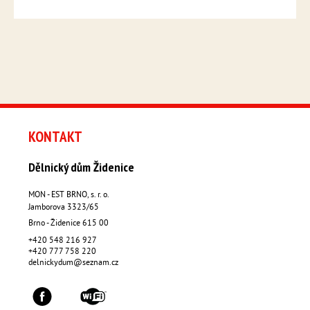
KONTAKT
Dělnický dům Židenice
MON - EST BRNO, s. r. o.
Jamborova 3323/65
Brno - Židenice
615 00
+420 548 216 927
+420 777 758 220
delnickydum@seznam.cz