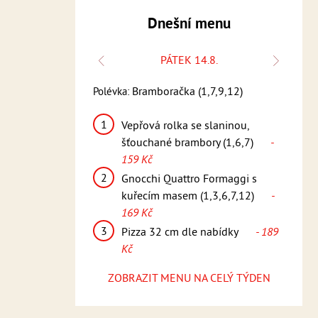
Dnešní menu
 13.8.
PÁTEK 14.8.
krém (1,6,7,9)
Bramboračka (1,7,9,12)
Polévka:
Polévk
1
1
stehno, rýže,
Vepřová rolka se slaninou,
2)
- 159 Kč
šťouchané brambory (1,6,7)
-
159 Kč
s
 na grilu,
2
omáčka, americké
Gnocchi Quattro Formaggi s
2
7)
- 169 Kč
kuřecím masem (1,3,6,7,12)
-
169 Kč
le nabídky
- 189
(
3
Pizza 32 cm dle nabídky
- 189
3
Kč
ZOBRAZIT MENU NA CELÝ TÝDEN