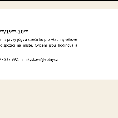
°°/19°°-20°°
ení s prvky jógy a strečinku pro všechny věkové
 dispozici na místě. Cvičení jsou hodinová a
777 838 992, m.mikyskova@volny.cz