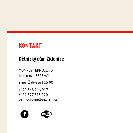
KONTAKT
Dělnický dům Židenice
MON - EST BRNO, s. r. o.
Jamborova 3323/65
Brno - Židenice
615 00
+420 548 216 927
+420 777 758 220
delnickydum@seznam.cz