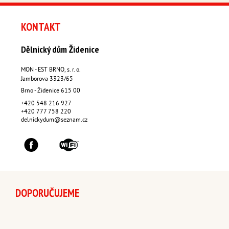
KONTAKT
Dělnický dům Židenice
MON - EST BRNO, s. r. o.
Jamborova 3323/65
Brno - Židenice
615 00
+420 548 216 927
+420 777 758 220
delnickydum@seznam.cz
DOPORUČUJEME