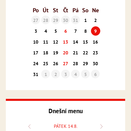
Po
Út
St
Čt
Pá
So
Ne
27
28
29
30
31
1
2
3
4
5
6
7
8
9
10
11
12
13
14
15
16
17
18
19
20
21
22
23
24
25
26
27
28
29
30
31
1
2
3
4
5
6
Dnešní menu
.
PÁTEK 14.8.