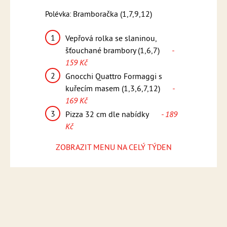
1,6,7,9)
Bramboračka (1,7,9,12)
Kmín
Polévka:
Polévka:
1
1
 rýže,
Vepřová rolka se slaninou,
Penne 
 159 Kč
šťouchané brambory (1,6,7)
-
smetan
159 Kč
sýrem G
lu,
- 15
2
, americké
Gnocchi Quattro Formaggi s
2
 169 Kč
kuřecím masem (1,3,6,7,12)
-
Medail
169 Kč
dresin
ídky
- 189
(1,5,6,
3
Pizza 32 cm dle nabídky
- 189
3
Kč
Pizza 
Kč
ZOBRAZIT MENU NA CELÝ TÝDEN