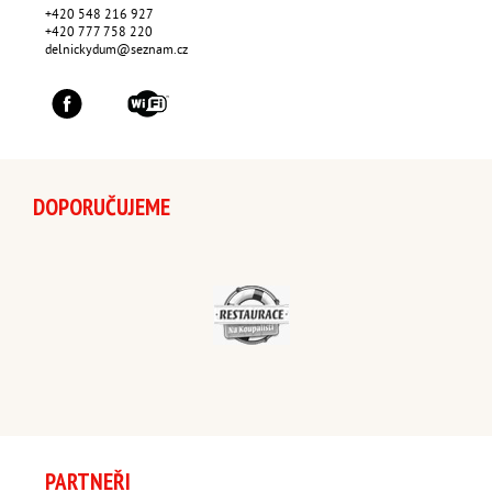
+420 548 216 927
+420 777 758 220
delnickydum@seznam.cz
DOPORUČUJEME
PARTNEŘI