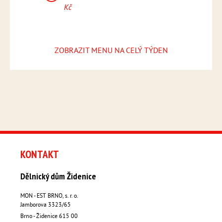
omáčka
Kč
Kč
3
Pizza 
Kč
ZOBRAZIT MENU NA CELÝ TÝDEN
KONTAKT
Dělnický dům Židenice
MON - EST BRNO, s. r. o.
Jamborova 3323/65
Brno - Židenice
615 00