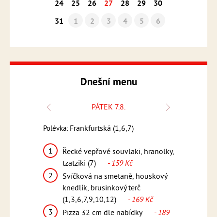
24
25
26
27
28
29
30
31
1
2
3
4
5
6
Dnešní menu
PÁTEK 7.8.
Polévka:
Frankfurtská (1,6,7)
Polévka:
Česnečka s k
1
k, bramborový
Řecké vepřové souvlaki, hranolky,
1
Kuřecí 
12)
- 159
tzatziki (7)
- 159 Kč
pikantn
2
Svíčková na smetaně, houskový
(1,5,6,
teakové
knedlík, brusinkový terč
2
Smažen
169 Kč
(1,3,6,7,9,10,12)
- 169 Kč
vařené 
3
ídky
- 189
Pizza 32 cm dle nabídky
- 189