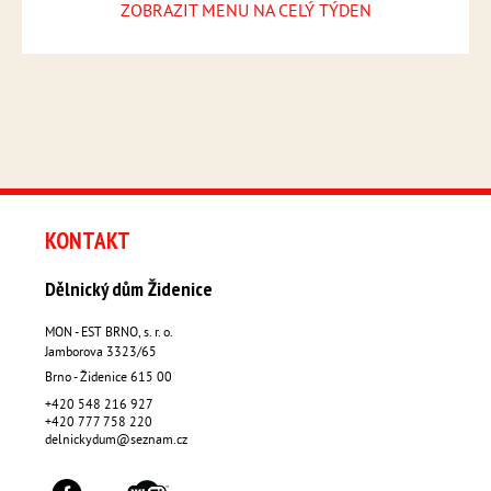
ZOBRAZIT MENU NA CELÝ TÝDEN
KONTAKT
Dělnický dům Židenice
MON - EST BRNO, s. r. o.
Jamborova 3323/65
Brno - Židenice
615 00
+420 548 216 927
+420 777 758 220
delnickydum@seznam.cz