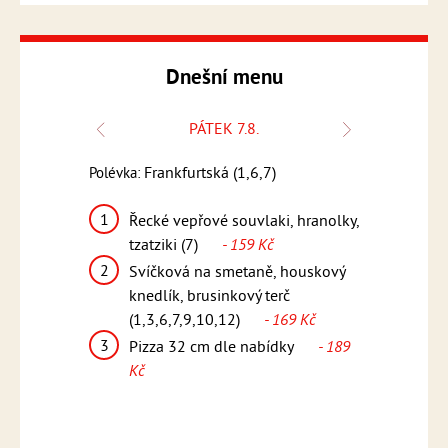
Dnešní menu
PÁTEK 7.8.
Polévka:
Frankfurtská (1,6,7)
Polévka:
Česnečka s k
1
k, bramborový
Řecké vepřové souvlaki, hranolky,
1
Kuřecí 
12)
- 159
tzatziki (7)
- 159 Kč
pikantn
2
Svíčková na smetaně, houskový
(1,5,6,
teakové
knedlík, brusinkový terč
2
Smažen
169 Kč
(1,3,6,7,9,10,12)
- 169 Kč
vařené 
3
ídky
- 189
Pizza 32 cm dle nabídky
- 189
omáčka
Kč
Kč
3
Pizza 
Kč