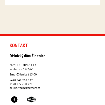
KONTAKT
Dělnický dům Židenice
MON - EST BRNO, s. r. o.
Jamborova 3323/65
Brno - Židenice
615 00
+420 548 216 927
+420 777 758 220
delnickydum@seznam.cz