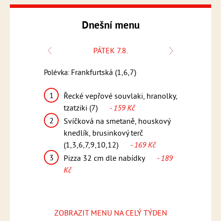
Dnešní menu
PÁTEK 7.8.
Polévka:
Frankfurtská (1,6,7)
Polévka:
Česnečka s k
1
k, bramborový
Řecké vepřové souvlaki, hranolky,
1
Kuřecí 
12)
- 159
tzatziki (7)
- 159 Kč
pikantn
2
Svíčková na smetaně, houskový
(1,5,6,
teakové
knedlík, brusinkový terč
2
Smažen
169 Kč
(1,3,6,7,9,10,12)
- 169 Kč
vařené 
3
ídky
- 189
Pizza 32 cm dle nabídky
- 189
omáčka
Kč
Kč
3
Pizza 
Kč
ZOBRAZIT MENU NA CELÝ TÝDEN