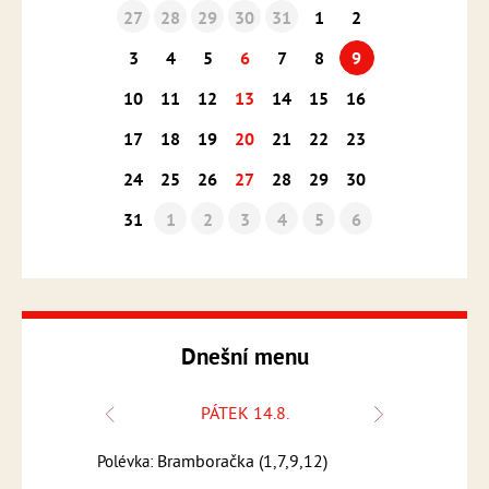
27
28
29
30
31
1
2
3
4
5
6
7
8
9
10
11
12
13
14
15
16
17
18
19
20
21
22
23
24
25
26
27
28
29
30
31
1
2
3
4
5
6
Dnešní menu
.
PÁTEK 14.8.
1,6,7,9)
Bramboračka (1,7,9,12)
Kmín
Polévka:
Polévka: