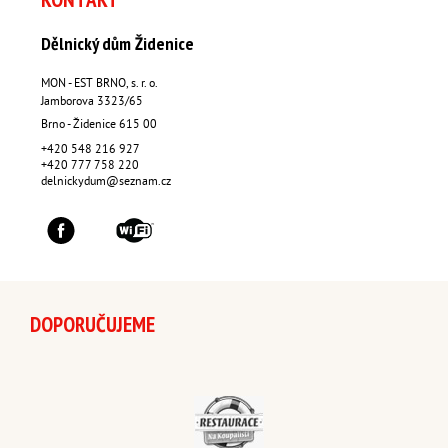
Dělnický dům Židenice
MON - EST BRNO, s. r. o.
Jamborova 3323/65
Brno - Židenice
615 00
+420 548 216 927
+420 777 758 220
delnickydum@seznam.cz
DOPORUČUJEME