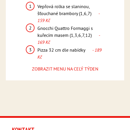
1
1
 rýže,
Vepřová rolka se slaninou,
Penne 
 159 Kč
šťouchané brambory (1,6,7)
-
smetan
159 Kč
sýrem G
lu,
- 15
2
, americké
Gnocchi Quattro Formaggi s
2
 169 Kč
kuřecím masem (1,3,6,7,12)
-
Medail
169 Kč
dresin
ídky
- 189
(1,5,6,
3
Pizza 32 cm dle nabídky
- 189
3
Kč
Pizza 
Kč
ZOBRAZIT MENU NA CELÝ TÝDEN
KONTAKT