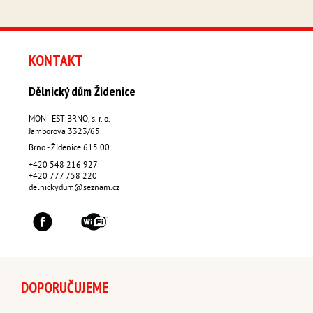
KONTAKT
Dělnický dům Židenice
MON - EST BRNO, s. r. o.
Jamborova 3323/65
Brno - Židenice
615 00
+420 548 216 927
+420 777 758 220
delnickydum@seznam.cz
DOPORUČUJEME