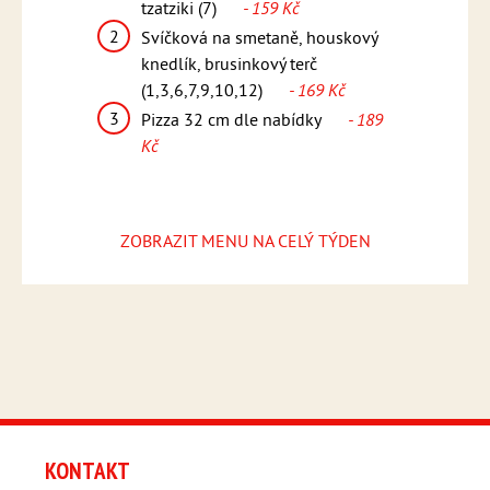
1
Kuřecí 
12)
- 159
tzatziki (7)
- 159 Kč
pikantn
2
Svíčková na smetaně, houskový
(1,5,6,
teakové
knedlík, brusinkový terč
2
Smažen
169 Kč
(1,3,6,7,9,10,12)
- 169 Kč
vařené 
3
ídky
- 189
Pizza 32 cm dle nabídky
- 189
omáčka
Kč
Kč
3
Pizza 
Kč
ZOBRAZIT MENU NA CELÝ TÝDEN
KONTAKT