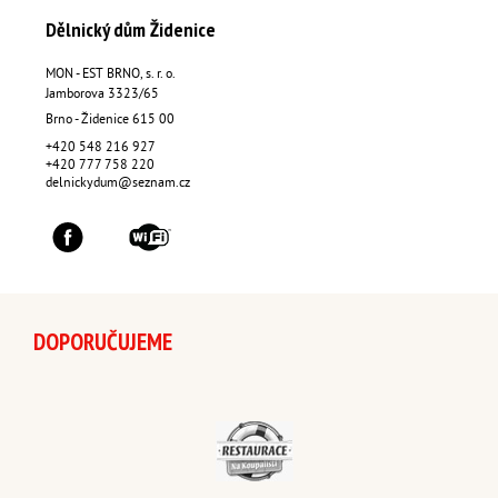
Dělnický dům Židenice
MON - EST BRNO, s. r. o.
Jamborova 3323/65
Brno - Židenice
615 00
+420 548 216 927
+420 777 758 220
delnickydum@seznam.cz
DOPORUČUJEME