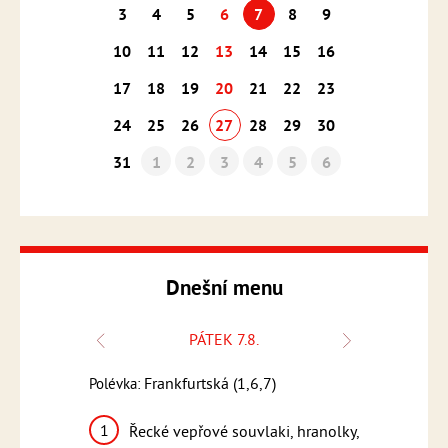
3
4
5
6
7
8
9
10
11
12
13
14
15
16
17
18
19
20
21
22
23
24
25
26
27
28
29
30
31
1
2
3
4
5
6
Dnešní menu
PÁTEK 7.8.
Polévka:
Frankfurtská (1,6,7)
Polévka:
Česnečka s k
1
k, bramborový
Řecké vepřové souvlaki, hranolky,