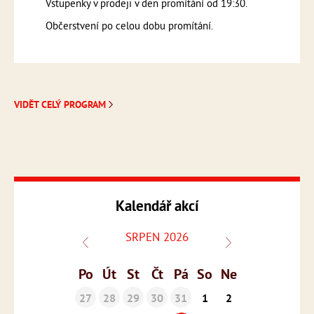
Vstupenky v prodeji v den promítání od 19:30.
Občerstvení po celou dobu promítání.
VIDĚT CELÝ PROGRAM
Kalendář akcí
SRPEN 2026
Po
Út
St
Čt
Pá
So
Ne
27
28
29
30
31
1
2