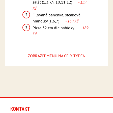
asmínová rýže
salát (1,3,7,9,10,11,12)
- 159
tzatziki
Kč
2
Svíčko
máčkou,
2
Filovaná panenka, steakové
knedlík
,6,7)
-
hranolky (1,6,7)
- 169 Kč
(1,3,6,
3
3
Pizza 32 cm dle nabídky
- 189
Pizza 
ídky
- 189
Kč
Kč
ZOBRAZIT MENU NA CELÝ TÝDEN
KONTAKT