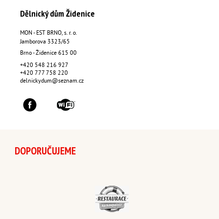
Dělnický dům Židenice
MON - EST BRNO, s. r. o.
Jamborova 3323/65
Brno - Židenice
615 00
+420 548 216 927
+420 777 758 220
delnickydum@seznam.cz
DOPORUČUJEME