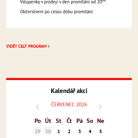
Vstupenky v prodeji v den promítání od 20°°.
Občerstvení po celou dobu promítání.
VIDĚT CELÝ PROGRAM
Kalendář akcí
ČERVENEC 2026
Po
Út
St
Čt
Pá
So
Ne
29
30
1
2
3
4
5