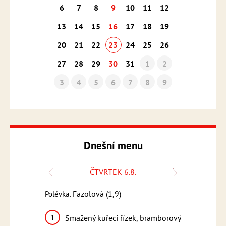
6
7
8
9
10
11
12
13
14
15
16
17
18
19
20
21
22
23
24
25
26
27
28
29
30
31
1
2
3
4
5
6
7
8
9
Dnešní menu
ČTVRTEK 6.8.
Fazolová (1,9)
Frank
Polévka:
Polévka:
,3,7,9)
1
1
Smažený kuřecí řízek, bramborový
Řecké v