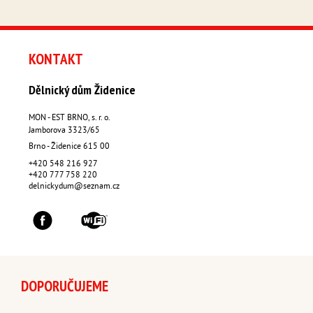
KONTAKT
Dělnický dům Židenice
MON - EST BRNO, s. r. o.
Jamborova 3323/65
Brno - Židenice
615 00
+420 548 216 927
+420 777 758 220
delnickydum@seznam.cz
DOPORUČUJEME