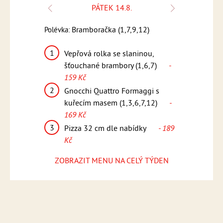
.
PÁTEK 14.8.
1,6,7,9)
Bramboračka (1,7,9,12)
Kmín
Polévka:
Polévka:
1
1
 rýže,
Vepřová rolka se slaninou,
Penne 
 159 Kč
šťouchané brambory (1,6,7)
-
smetan
159 Kč
sýrem G
lu,
- 15
2
, americké
Gnocchi Quattro Formaggi s
2
 169 Kč
kuřecím masem (1,3,6,7,12)
-
Medail
169 Kč
dresin
ídky
- 189
(1,5,6,
3
Pizza 32 cm dle nabídky
- 189
3
Kč
Pizza 
Kč
ZOBRAZIT MENU NA CELÝ TÝDEN