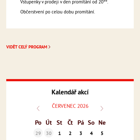
Vstupenky v prodeji v den promítání od 20°°.
Občerstvení po celou dobu promítání.
VIDĚT CELÝ PROGRAM
Kalendář akcí
ČERVENEC 2026
Po
Út
St
Čt
Pá
So
Ne
29
30
1
2
3
4
5