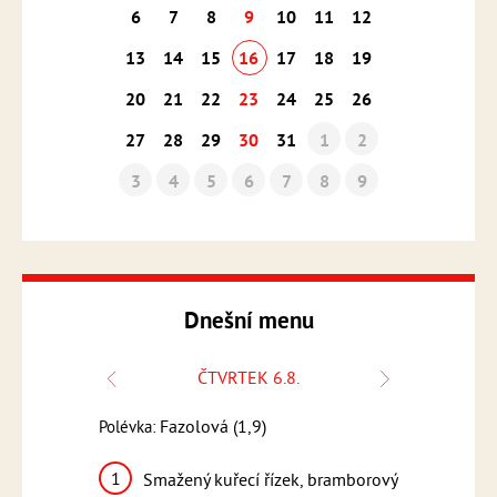
6
7
8
9
10
11
12
13
14
15
16
17
18
19
20
21
22
23
24
25
26
27
28
29
30
31
1
2
3
4
5
6
7
8
9
Dnešní menu
ČTVRTEK 6.8.
Fazolová (1,9)
Frank
Polévka:
Polévka:
,3,7,9)
1
1
Smažený kuřecí řízek, bramborový
Řecké v