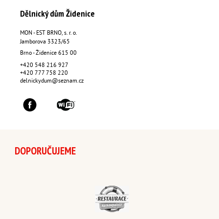
Dělnický dům Židenice
MON - EST BRNO, s. r. o.
Jamborova 3323/65
Brno - Židenice
615 00
+420 548 216 927
+420 777 758 220
delnickydum@seznam.cz
DOPORUČUJEME