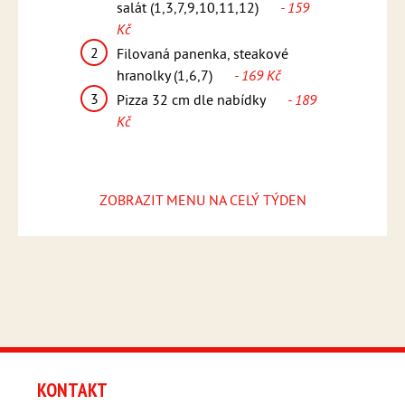
asmínová rýže
salát (1,3,7,9,10,11,12)
- 159
tzatziki
Kč
2
Svíčko
máčkou,
2
Filovaná panenka, steakové
knedlík
,6,7)
-
hranolky (1,6,7)
- 169 Kč
(1,3,6,
3
3
Pizza 32 cm dle nabídky
- 189
Pizza 
ídky
- 189
Kč
Kč
ZOBRAZIT MENU NA CELÝ TÝDEN
KONTAKT