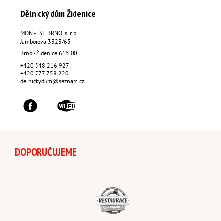
Dělnický dům Židenice
MON - EST BRNO, s. r. o.
Jamborova 3323/65
Brno - Židenice
615 00
+420 548 216 927
+420 777 758 220
delnickydum@seznam.cz
DOPORUČUJEME