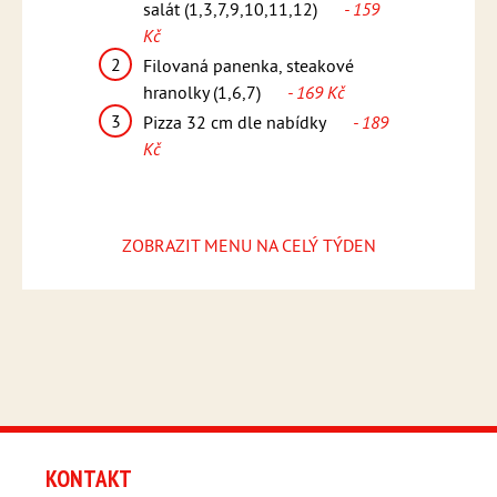
asmínová rýže
salát (1,3,7,9,10,11,12)
- 159
tzatziki
Kč
2
Svíčko
máčkou,
2
Filovaná panenka, steakové
knedlík
,6,7)
-
hranolky (1,6,7)
- 169 Kč
(1,3,6,
3
3
Pizza 32 cm dle nabídky
- 189
Pizza 
ídky
- 189
Kč
Kč
ZOBRAZIT MENU NA CELÝ TÝDEN
KONTAKT