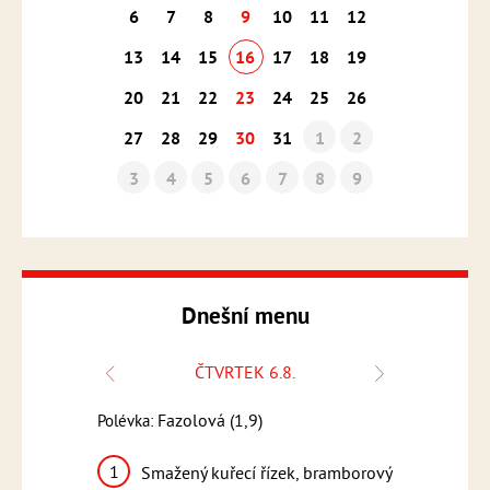
6
7
8
9
10
11
12
13
14
15
16
17
18
19
20
21
22
23
24
25
26
27
28
29
30
31
1
2
3
4
5
6
7
8
9
Dnešní menu
ČTVRTEK 6.8.
Fazolová (1,9)
Frank
Polévka:
Polévka:
,3,7,9)
1
1
Smažený kuřecí řízek, bramborový
Řecké v