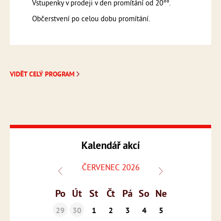
Vstupenky v prodeji v den promítání od 20°°.
Občerstvení po celou dobu promítání.
VIDĚT CELÝ PROGRAM
Kalendář akcí
ČERVENEC 2026
Po
Út
St
Čt
Pá
So
Ne
29
30
1
2
3
4
5