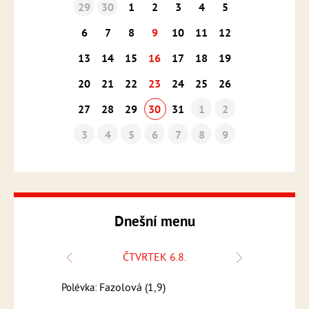
29
30
1
2
3
4
5
6
7
8
9
10
11
12
13
14
15
16
17
18
19
20
21
22
23
24
25
26
27
28
29
30
31
1
2
3
4
5
6
7
8
9
Dnešní menu
ČTVRTEK 6.8.
Fazolová (1,9)
Frank
Polévka:
Polévka:
,3,7,9)