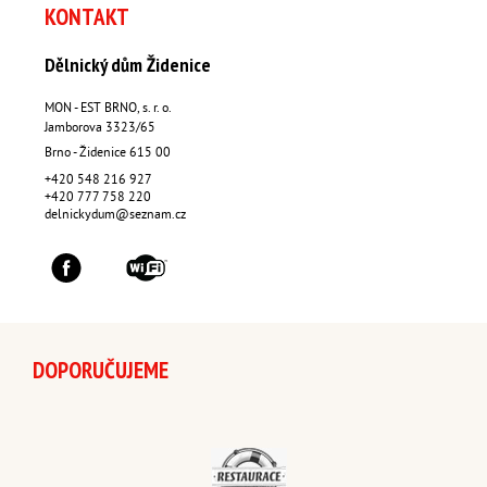
KONTAKT
Dělnický dům Židenice
MON - EST BRNO, s. r. o.
Jamborova 3323/65
Brno - Židenice
615 00
+420 548 216 927
+420 777 758 220
delnickydum@seznam.cz
DOPORUČUJEME