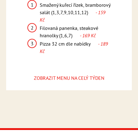
1
1
Smažený kuřecí řízek, bramborový
Řecké v
asmínová rýže
salát (1,3,7,9,10,11,12)
- 159
tzatziki
Kč
2
Svíčko
máčkou,
2
Filovaná panenka, steakové
knedlík
,6,7)
-
hranolky (1,6,7)
- 169 Kč
(1,3,6,
3
3
Pizza 32 cm dle nabídky
- 189
Pizza 
ídky
- 189
Kč
Kč
ZOBRAZIT MENU NA CELÝ TÝDEN