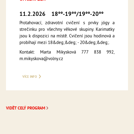
11.2.2026
18°°-19°°/19°°-20°°
Protahovací, zdravotní cvičení s prvky jógy a
strečinku pro všechny věkové skupiny. Karimatky
jsou k dispozici na místě. Cvičení jsou hodinová a
probíhají mezi 18&deg;&deg; - 20&deg;&deg;.
Kontakt: Marta Mikysková 777 838 992,
m.mikyskova@volny.cz
VÍCE INFO
VIDĚT CELÝ PROGRAM