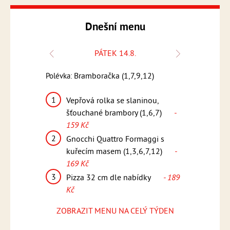
Dnešní menu
.
PÁTEK 14.8.
1,6,7,9)
Bramboračka (1,7,9,12)
Kmín
Polévka:
Polévka:
1
1
 rýže,
Vepřová rolka se slaninou,
Penne 
 159 Kč
šťouchané brambory (1,6,7)
-
smetan
159 Kč
sýrem G
lu,
- 15
2
, americké
Gnocchi Quattro Formaggi s
2
 169 Kč
kuřecím masem (1,3,6,7,12)
-
Medail
169 Kč
dresin
ídky
- 189
(1,5,6,
3
Pizza 32 cm dle nabídky
- 189
3
Kč
Pizza 
Kč
ZOBRAZIT MENU NA CELÝ TÝDEN