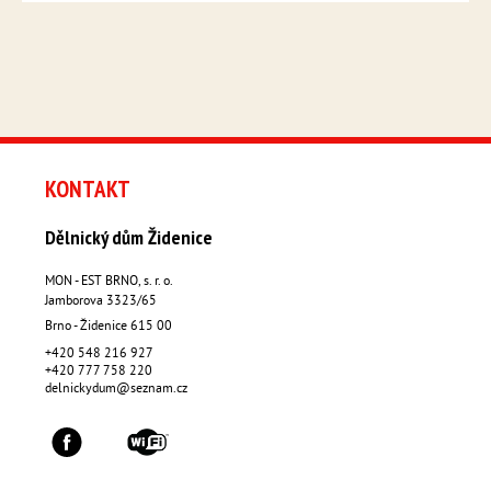
KONTAKT
Dělnický dům Židenice
MON - EST BRNO, s. r. o.
Jamborova 3323/65
Brno - Židenice
615 00
+420 548 216 927
+420 777 758 220
delnickydum@seznam.cz