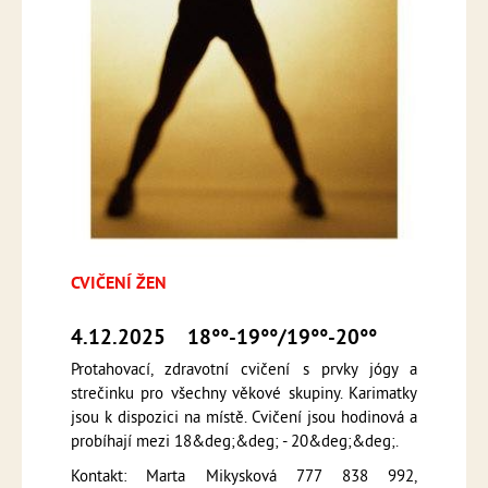
CVIČENÍ ŽEN
4.12.2025
18°°-19°°/19°°-20°°
Protahovací, zdravotní cvičení s prvky jógy a
strečinku pro všechny věkové skupiny. Karimatky
jsou k dispozici na místě. Cvičení jsou hodinová a
probíhají mezi 18&deg;&deg; - 20&deg;&deg;.
Kontakt: Marta Mikysková 777 838 992,