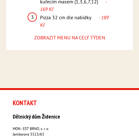
2
 169 Kč
kuřecím masem (1,3,6,7,12)
-
Medail
169 Kč
dresin
ídky
- 189
(1,5,6,
3
Pizza 32 cm dle nabídky
- 189
3
Kč
Pizza 
Kč
ZOBRAZIT MENU NA CELÝ TÝDEN
KONTAKT
Dělnický dům Židenice
MON - EST BRNO, s. r. o.
Jamborova 3323/65