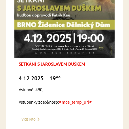
SETKÁNÍ S JAROSLAVEM DUŠKEM
4.12.2025
19°°
Vstupné: 490,-
#mce_temp_url#
Vstupenky zde:&nbsp;
VÍCE INFO