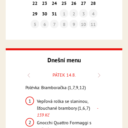
22
23
24
25
26
27
28
29
30
31
1
2
3
4
5
6
7
8
9
10
11
Dnešní menu
.
PÁTEK 14.8.
1,6,7,9)
Bramboračka (1,7,9,12)
Kmín
Polévka:
Polévka:
1
1
 rýže,
Vepřová rolka se slaninou,
Penne 
 159 Kč
šťouchané brambory (1,6,7)
-
smetan
159 Kč
sýrem G
lu,
- 15
2
, americké
Gnocchi Quattro Formaggi s