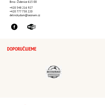
Brno - Židenice
615 00
+420 548 216 927
+420 777 758 220
delnickydum@seznam.cz
DOPORUČUJEME