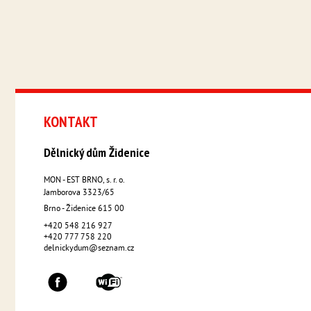
KONTAKT
Dělnický dům Židenice
MON - EST BRNO, s. r. o.
Jamborova 3323/65
Brno - Židenice
615 00
+420 548 216 927
+420 777 758 220
delnickydum@seznam.cz