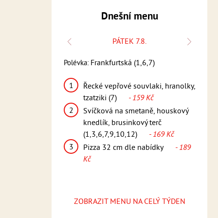
Dnešní menu
K 6.8.
PÁTEK 7.8.
Polévka
9)
Frankfurtská (1,6,7)
Polévka:
Česneč
1
í řízek, bramborový
Řecké vepřové souvlaki, hranolky,
1
K
10,11,12)
- 159
tzatziki (7)
- 159 Kč
p
2
Svíčková na smetaně, houskový
(
nka, steakové
knedlík, brusinkový terč
2
7)
- 169 Kč
(1,3,6,7,9,10,12)
- 169 Kč
v
3
le nabídky
- 189
Pizza 32 cm dle nabídky
- 189
Kč
3
ZOBRAZIT MENU NA CELÝ TÝDEN