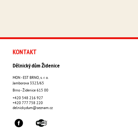
KONTAKT
Dělnický dům Židenice
MON - EST BRNO, s. r. o.
Jamborova 3323/65
Brno - Židenice
615 00
+420 548 216 927
+420 777 758 220
delnickydum@seznam.cz