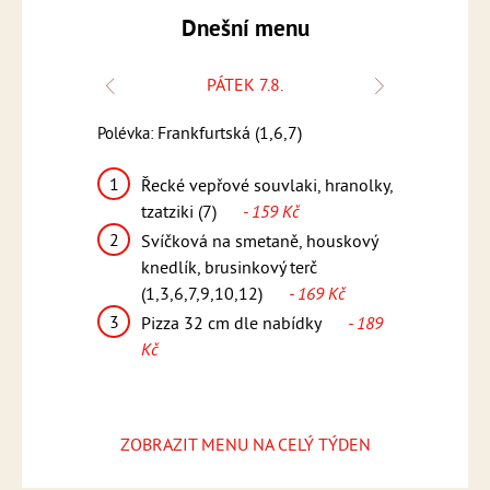
Dnešní menu
PÁTEK 7.8.
Polévka:
Frankfurtská (1,6,7)
Polévka:
Česnečka s k
1
k, bramborový
Řecké vepřové souvlaki, hranolky,
1
Kuřecí 
12)
- 159
tzatziki (7)
- 159 Kč
pikantn
2
Svíčková na smetaně, houskový
(1,5,6,
teakové
knedlík, brusinkový terč
2
Smažen
169 Kč
(1,3,6,7,9,10,12)
- 169 Kč
vařené 
3
ídky
- 189
Pizza 32 cm dle nabídky
- 189
omáčka
Kč
Kč
3
Pizza 
Kč
ZOBRAZIT MENU NA CELÝ TÝDEN